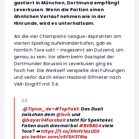
gastiert in München, Dortmund empfängt
Leverkusen. Wenn die Partien einen
ähnlichen Verlauf nehmen wie in der
Hinrunde, wird es unterhaltsam.
Als die vier Champions-League-Aspiranten am
vierten Spieltag aufeinandertrafen, gab es
nämlich Tore satt – insgesamt ein Dutzend, um
genau zu sein. Vor allem beim Gastspiel der
Dortmunder Borussia in Leverkusen ging es
hoch her. Die Werkself verspielte drei Führungen
und verlor durch einen Haaland-Elfmeter nach
VAR-Eingriff mit 3:4.
.
@Tipico_de
–
#TopFakt
: Das Duell
zwischen dem
@bvb
und
@bayer04fussball
steht für Spektakel.
Fallen auch diesmal bei
#BVBB04
viele
Tore? ➡️
https://t.co/XNHV1azUDE
pic.twitter.com/v5FSH3TRIq