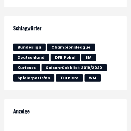
Schlagwörter
Bundesliga
Championsleague
Deutschland
DFB Pokal
EM
Kurioses
Saisonrückblick 2019/2020
Spielerporträts
Turniere
WM
Anzeige