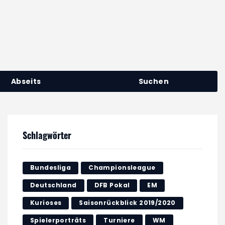
Abseits
Suchen
Schlagwörter
Bundesliga
Championsleague
Deutschland
DFB Pokal
EM
Kurioses
Saisonrückblick 2019/2020
Spielerporträts
Turniere
WM