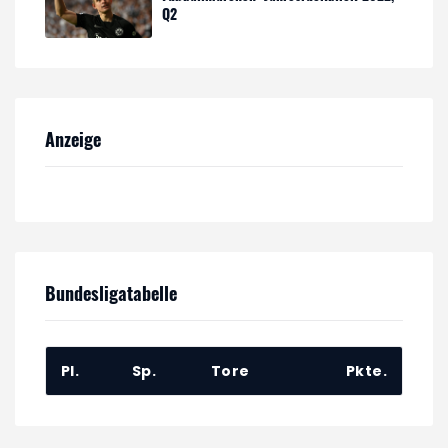
Q2
Anzeige
Bundesligatabelle
Pl.
Sp.
Tore
Pkte.