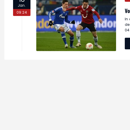
Jan.
Vo
09:24
In
de
04