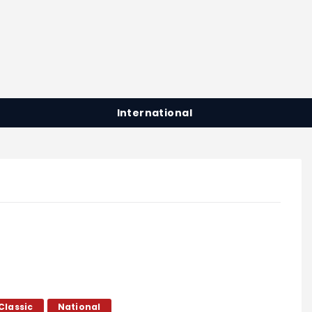
International
Classic
National