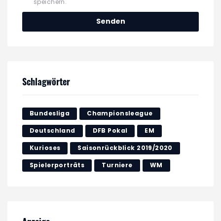
speichern.
Schlagwörter
Bundesliga
Championsleague
Deutschland
DFB Pokal
EM
Kurioses
Saisonrückblick 2019/2020
Spielerporträts
Turniere
WM