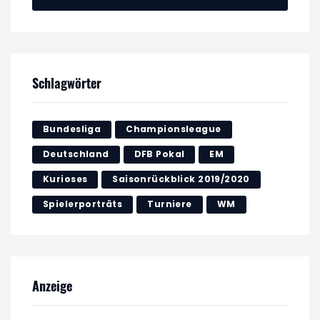
Schlagwörter
Bundesliga
Championsleague
Deutschland
DFB Pokal
EM
Kurioses
Saisonrückblick 2019/2020
Spielerporträts
Turniere
WM
Anzeige