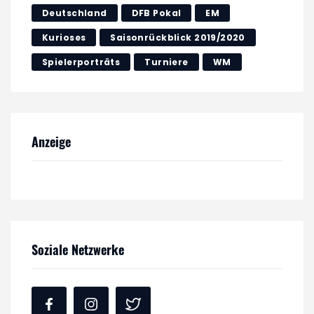
Deutschland
DFB Pokal
EM
Kurioses
Saisonrückblick 2019/2020
Spielerporträts
Turniere
WM
Anzeige
Soziale Netzwerke