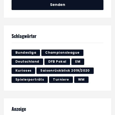
Schlagwörter
Bundesliga
Championsleague
Deutschland
DFB Pokal
EM
Kurioses
Saisonrückblick 2019/2020
Spielerporträts
Turniere
WM
Anzeige