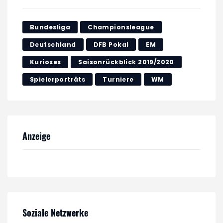
Bundesliga
Championsleague
Deutschland
DFB Pokal
EM
Kurioses
Saisonrückblick 2019/2020
Spielerporträts
Turniere
WM
Anzeige
Soziale Netzwerke