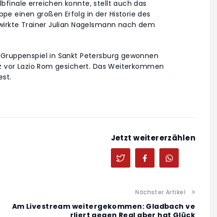
finale erreichen konnte, stellt auch das
e einen großen Erfolg in der Historie des
 wirkte Trainer Julian Nagelsmann nach dem
 Gruppenspiel in Sankt Petersburg gewonnen
tz vor Lazio Rom gesichert. Das Weiterkommen
est.
Jetzt weitererzählen
Nächster Artikel
Am Livestream weitergekommen: Gladbach ve
rliert gegen Real aber hat Glück