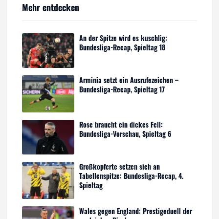
Mehr entdecken
An der Spitze wird es kuschlig:
Bundesliga-Recap, Spieltag 18
Arminia setzt ein Ausrufezeichen –
Bundesliga-Recap, Spieltag 17
Rose braucht ein dickes Fell:
Bundesliga-Vorschau, Spieltag 6
Großkopferte setzen sich an
Tabellenspitze: Bundesliga-Recap, 4.
Spieltag
Wales gegen England: Prestigeduell der