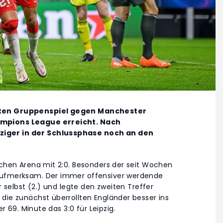
tzten Gruppenspiel gegen Manchester
ampions League erreicht. Nach
ziger in der Schlussphase noch an den
schen Arena mit 2:0. Besonders der seit Wochen
 aufmerksam. Der immer offensiver werdende
r selbst (2.) und legte den zweiten Treffer
die zunächst überrollten Engländer besser ins
er 69. Minute das 3:0 für Leipzig.