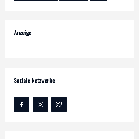
Anzeige
Soziale Netzwerke