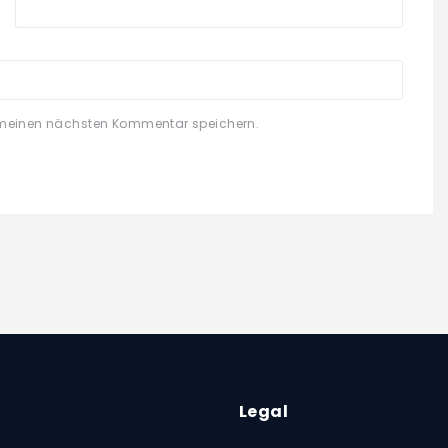
 meinen nächsten Kommentar speichern.
Legal