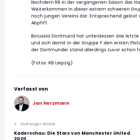
Nachdem RB in der vergangenen Saison das Halb
Weiterkommen in dieser extrem schweren Grupp
noch jungen Vereins dar. Entsprechend gelöst
Abpfiff.
Borussia Dortmund hat unterdessen das letzte
und sich damit in der Gruppe F den ersten Pla
der Dortmunder stand allerdings zuvor schon f
(Fotos: RB Leipzig)
Verfasst von
Jan Herzmann
Vorheriger Artikel
Kaderschau: Die Stars von Manchester United
2020