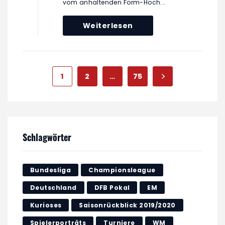
vom anhaltenden Form-Hoch...
Weiterlesen
1
2
…
75
Schlagwörter
Bundesliga
Championsleague
Deutschland
DFB Pokal
EM
Kurioses
Saisonrückblick 2019/2020
Spielerporträts
Turniere
WM