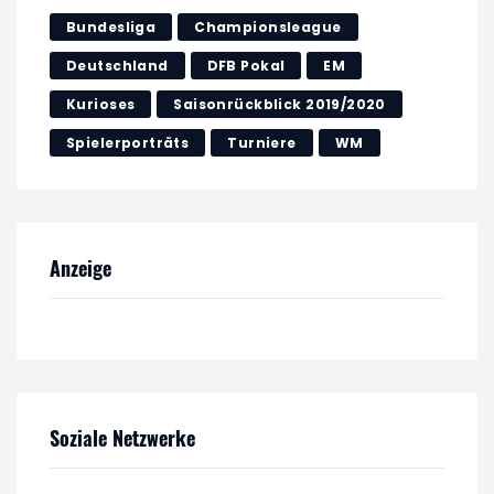
Bundesliga
Championsleague
Deutschland
DFB Pokal
EM
Kurioses
Saisonrückblick 2019/2020
Spielerporträts
Turniere
WM
Anzeige
Soziale Netzwerke