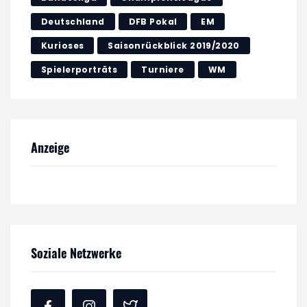
Deutschland
DFB Pokal
EM
Kurioses
Saisonrückblick 2019/2020
Spielerporträts
Turniere
WM
Anzeige
Soziale Netzwerke