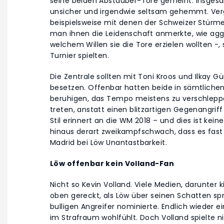
seine beiden Abstauber-Tore gemeint. Insgesa
unsicher und irgendwie seltsam gehemmt. Ver
beispielsweise mit denen der Schweizer Stürm
man ihnen die Leidenschaft anmerkte, wie aggr
welchem Willen sie die Tore erzielen wollten -,
Turnier spielten.
Die Zentrale sollten mit Toni Kroos und Ilkay 
besetzen. Offenbar hatten beide in sämtlichen 
beruhigen, das Tempo meistens zu verschleppen
treten, anstatt einen blitzartigen Gegenangriff 
Stil erinnert an die WM 2018 – und dies ist kein
hinaus derart zweikampfschwach, dass es fast
Madrid bei Löw Unantastbarkeit.
Löw offenbar kein Volland-Fan
Nicht so Kevin Volland. Viele Medien, darunte
oben gereckt, als Löw über seinen Schatten sp
bulligen Angreifer nominierte. Endlich wieder e
im Strafraum wohlfühlt. Doch Volland spielte nic