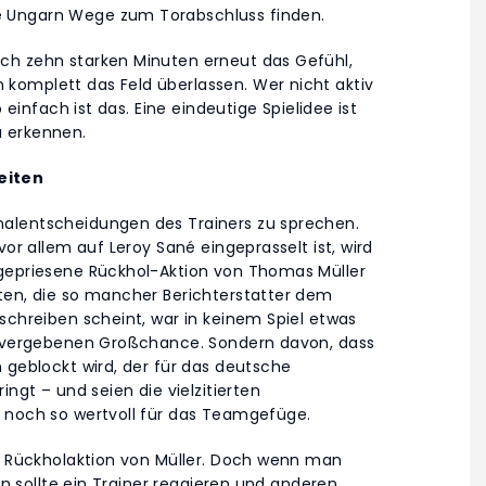
e Ungarn Wege zum Torabschluss finden.
ch zehn starken Minuten erneut das Gefühl,
komplett das Feld überlassen. Wer nicht aktiv
 einfach ist das. Eine eindeutige Spielidee ist
u erkennen.
eiten
alentscheidungen des Trainers zu sprechen.
vor allem auf Leroy Sané eingeprasselt ist, wird
ngepriesene Rückhol-Aktion von Thomas Müller
ten, die so mancher Berichterstatter dem
schreiben scheint, war in keinem Spiel etwas
rn vergebenen Großchance. Sondern davon, dass
 geblockt wird, der für das deutsche
ingt – und seien die vielzitierten
“ noch so wertvoll für das Teamgefüge.
ie Rückholaktion von Müller. Doch wenn man
nn sollte ein Trainer reagieren und anderen