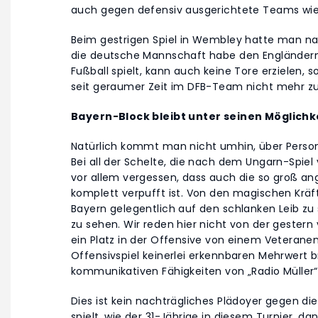
auch gegen defensiv ausgerichtete Teams wi
Beim gestrigen Spiel in Wembley hatte man na
die deutsche Mannschaft habe den Engländern 
Fußball spielt, kann auch keine Tore erzielen, so
seit geraumer Zeit im DFB-Team nicht mehr z
Bayern-Block bleibt unter seinen Möglichk
Natürlich kommt man nicht umhin, über Person
Bei all der Schelte, die nach dem Ungarn-Spiel 
vor allem vergessen, dass auch die so groß a
komplett verpufft ist. Von den magischen Kräf
Bayern gelegentlich auf den schlanken Leib zu 
zu sehen. Wir reden hier nicht von der geste
ein Platz in der Offensive von einem Veteranen
Offensivspiel keinerlei erkennbaren Mehrwert br
kommunikativen Fähigkeiten von „Radio Müller
Dies ist kein nachträgliches Plädoyer gegen d
spielt, wie der 31-Jährige in diesem Turnier, da