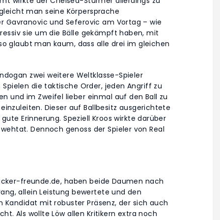
mt wirkte der Chelsea-Stürmer allerdings zu
gleicht man seine Körpersprache
er Gavranovic und Seferovic am Vortag – wie
essiv sie um die Bälle gekämpft haben, mit
 so glaubt man kaum, dass alle drei im gleichen
Gündogan zwei weitere Weltklasse-Spieler
Spielen die taktische Order, jeden Angriff zu
 und im Zweifel lieber einmal auf den Ball zu
einzuleiten. Dieser auf Ballbesitz ausgerichtete
e gute Erinnerung. Speziell Kroos wirkte darüber
 wehtat. Dennoch genoss der Spieler von Real
r kicker-freunde.de, haben beide Daumen nach
rang, allein Leistung bewertete und den
in Kandidat mit robuster Präsenz, der sich auch
ht. Als wollte Löw allen Kritikern extra noch