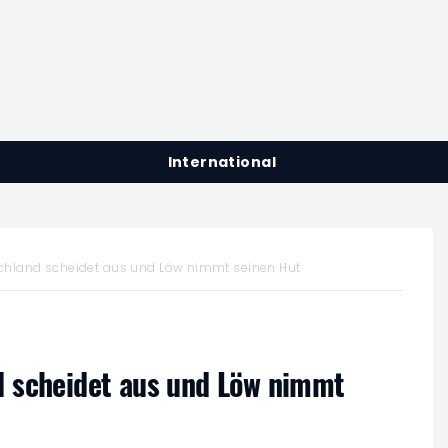
International
chland scheidet aus und Löw nimmt seinen Hut
d scheidet aus und Löw nimmt