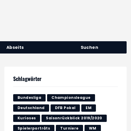
Abseits
Suchen
Schlagwörter
Bundesliga
Championsleague
Deutschland
DFB Pokal
EM
Kurioses
Saisonrückblick 2019/2020
Spielerporträts
Turniere
WM