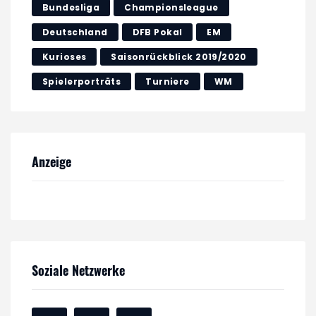
Bundesliga
Championsleague
Deutschland
DFB Pokal
EM
Kurioses
Saisonrückblick 2019/2020
Spielerporträts
Turniere
WM
Anzeige
Soziale Netzwerke