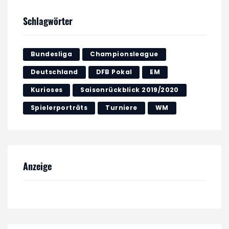
Schlagwörter
Bundesliga
Championsleague
Deutschland
DFB Pokal
EM
Kurioses
Saisonrückblick 2019/2020
Spielerporträts
Turniere
WM
Anzeige