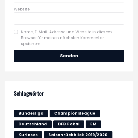
Website
Name, E-Mail-Adresse und Website in diesem
Browser für meinen nächsten Kommentar
speichern.
Schlagwörter
Bundesliga
Championsleague
Deutschland
DFB Pokal
EM
Kurioses
Saisonrückblick 2019/2020