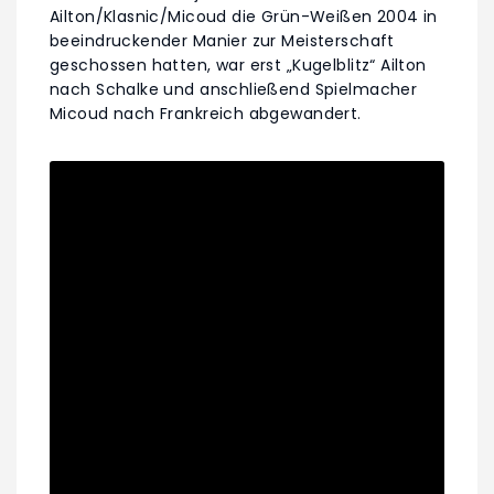
Ailton/Klasnic/Micoud die Grün-Weißen 2004 in
beeindruckender Manier zur Meisterschaft
geschossen hatten, war erst „Kugelblitz“ Ailton
nach Schalke und anschließend Spielmacher
Micoud nach Frankreich abgewandert.