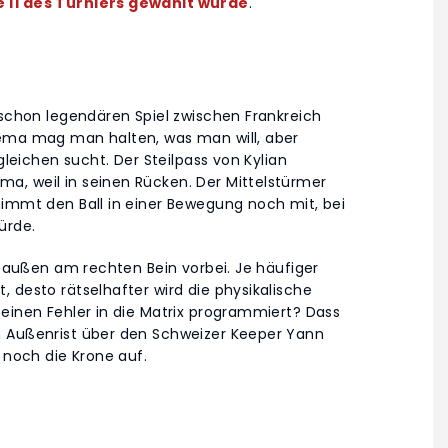
e 11 des Turniers gewählt wurde
.
 schon legendären Spiel zwischen Frankreich
zema mag man halten, was man will, aber
gleichen sucht. Der Steilpass von Kylian
a, weil in seinen Rücken. Der Mittelstürmer
nimmt den Ball in einer Bewegung noch mit, bei
ürde.
ät außen am rechten Bein vorbei. Je häufiger
 desto rätselhafter wird die physikalische
einen Fehler in die Matrix programmiert? Dass
n Außenrist über den Schweizer Keeper Yann
 noch die Krone auf.