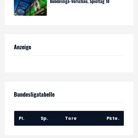
Bundesliga-Vorschau, Spieltag 18
Anzeige
Bundesligatabelle
Pl.
Sp.
Tore
Pkte.