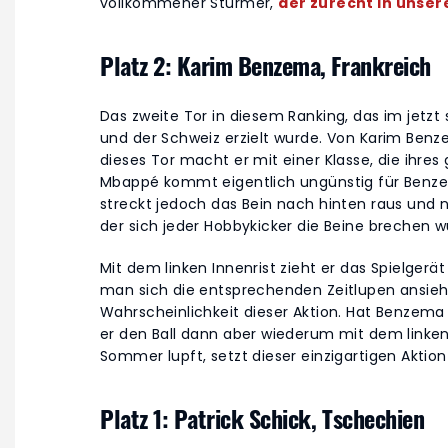
vollkommener Stürmer,
der zurecht in unser
Platz 2: Karim Benzema, Frankreich
Das zweite Tor in diesem Ranking, das im jetzt
und der Schweiz erzielt wurde. Von Karim Ben
dieses Tor macht er mit einer Klasse, die ihres 
Mbappé kommt eigentlich ungünstig für Benzem
streckt jedoch das Bein nach hinten raus und 
der sich jeder Hobbykicker die Beine brechen w
Mit dem linken Innenrist zieht er das Spielger
man sich die entsprechenden Zeitlupen ansieht,
Wahrscheinlichkeit dieser Aktion. Hat Benzema 
er den Ball dann aber wiederum mit dem linke
Sommer lupft, setzt dieser einzigartigen Aktion
Platz 1: Patrick Schick, Tschechien