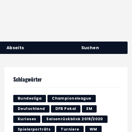
Abseits
Suchen
Schlagwörter
Bundesliga
Championsleague
Deutschland
DFB Pokal
EM
Kurioses
Saisonrückblick 2019/2020
Spielerporträts
Turniere
WM