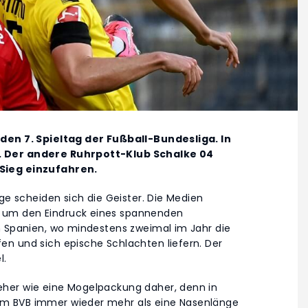
 den 7. Spieltag der Fußball-Bundesliga. In
. Der andere Ruhrpott-Klub Schalke 04
 Sieg einzufahren.
ge scheiden sich die Geister. Die Medien
 um den Eindruck eines spannenden
n Spanien, wo mindestens zweimal im Jahr die
n und sich epische Schlachten liefern. Der
l.
her wie eine Mogelpackung daher, denn in
m BVB immer wieder mehr als eine Nasenlänge