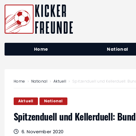
Home
National
Home
National
Aktuell
Spitzenduell und Kellerduell: Bu
Aktuell
National
Spitzenduell und Kellerduell: Bund
6. November 2020