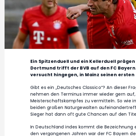
Ein Spitzenduell und ein Kellerduell prägen
Dortmund trifft der BVB auf den FC Bayern
versucht hingegen, in Mainz seinen ersten
Gibt es ein „Deutsches Classico“? An dieser Fra
nehmen den Terminus immer wieder gern auf,
Meisterschaftskampfes zu vermitteln. So wie i
beiden großen Naturgewalten aufeinandertreffe
Sieger hat dann oft gute Chancen auf den Tite
In Deutschland indes kommt die Bezeichnung e
den vergangenen Jahren war der FC Bayern de