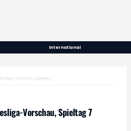
International
ndesliga-Vorschau, Spieltag 7
esliga-Vorschau, Spieltag 7