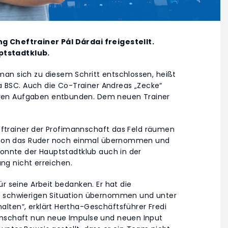
g Cheftrainer Pál Dárdai freigestellt.
ptstadtklub.
an sich zu diesem Schritt entschlossen, heißt
tha BSC. Auch die Co-Trainer Andreas „Zecke“
ren Aufgaben entbunden. Dem neuen Trainer
Cheftrainer der Profimannschaft das Feld räumen
Saison das Ruder noch einmal übernommen und
konnte der Hauptstadtklub auch in der
ang nicht erreichen.
r seine Arbeit bedanken. Er hat die
r schwierigen Situation übernommen und unter
lten“, erklärt Hertha-Geschäftsführer Fredi
nnschaft nun neue Impulse und neuen Input