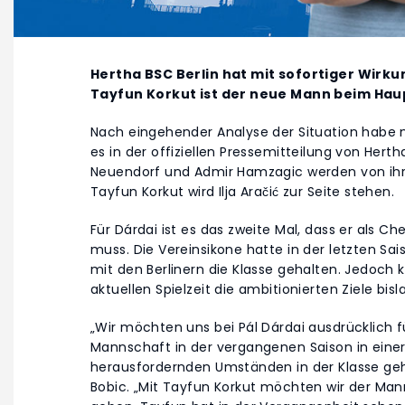
Hertha BSC Berlin hat mit sofortiger Wirkun
Tayfun Korkut ist der neue Mann beim Hau
Nach eingehender Analyse der Situation habe m
es in der offiziellen Pressemitteilung von Her
Neuendorf und Admir Hamzagic werden von ih
Tayfun Korkut wird Ilja Aračić zur Seite stehen.
Für Dárdai ist es das zweite Mal, dass er als 
muss. Die Vereinsikone hatte in der letzten 
mit den Berlinern die Klasse gehalten. Jedoch 
aktuellen Spielzeit die ambitionierten Ziele bisl
„Wir möchten uns bei Pál Dárdai ausdrücklich fü
Mannschaft in der vergangenen Saison in eine
herausfordernden Umständen in der Klasse geha
Bobic. „Mit Tayfun Korkut möchten wir der Ma