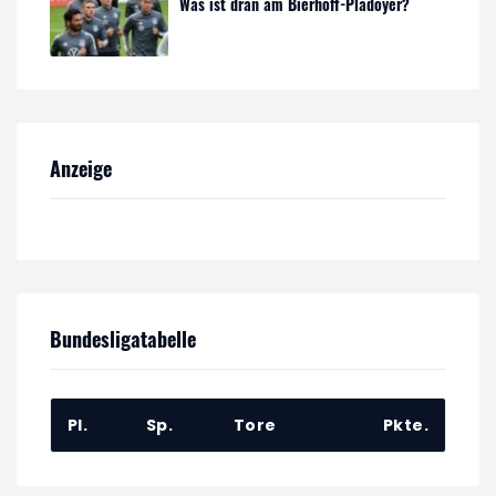
Was ist dran am Bierhoff-Plädoyer?
Anzeige
Bundesligatabelle
Pl.
Sp.
Tore
Pkte.