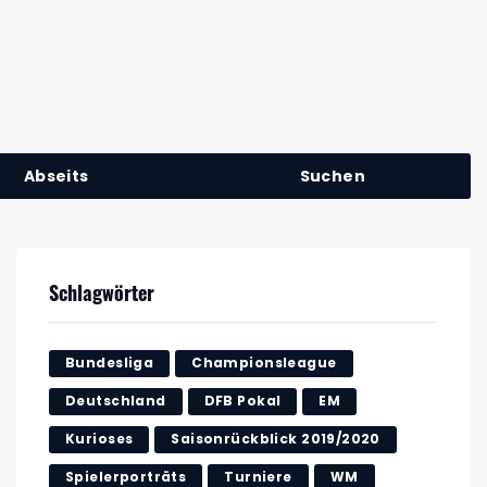
Abseits
Suchen
Schlagwörter
Bundesliga
Championsleague
Deutschland
DFB Pokal
EM
Kurioses
Saisonrückblick 2019/2020
Spielerporträts
Turniere
WM