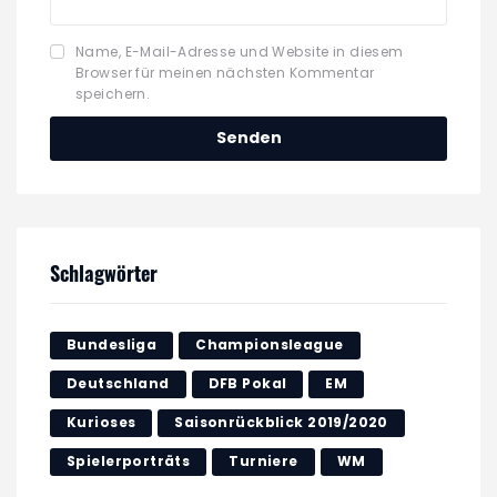
Name, E-Mail-Adresse und Website in diesem
Browser für meinen nächsten Kommentar
speichern.
Schlagwörter
Bundesliga
Championsleague
Deutschland
DFB Pokal
EM
Kurioses
Saisonrückblick 2019/2020
Spielerporträts
Turniere
WM