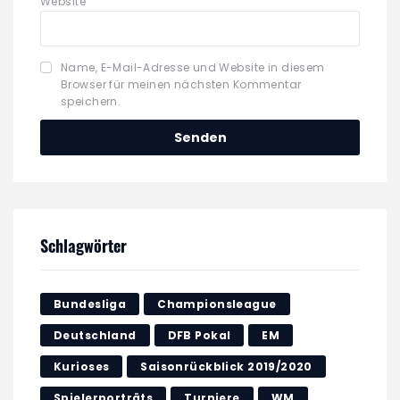
Website
Name, E-Mail-Adresse und Website in diesem
Browser für meinen nächsten Kommentar
speichern.
Schlagwörter
Bundesliga
Championsleague
Deutschland
DFB Pokal
EM
Kurioses
Saisonrückblick 2019/2020
Spielerporträts
Turniere
WM