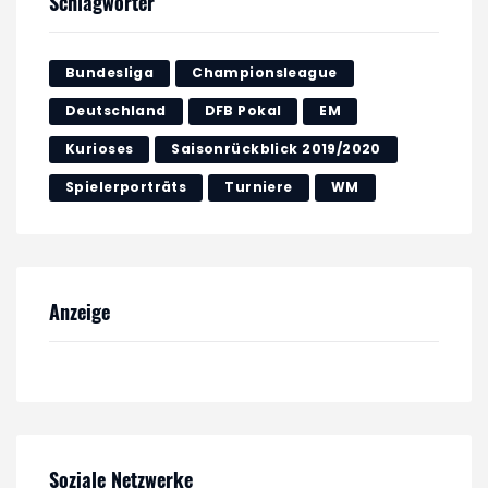
Schlagwörter
Bundesliga
Championsleague
Deutschland
DFB Pokal
EM
Kurioses
Saisonrückblick 2019/2020
Spielerporträts
Turniere
WM
Anzeige
Soziale Netzwerke