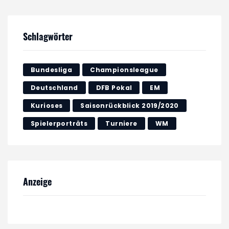
Schlagwörter
Bundesliga
Championsleague
Deutschland
DFB Pokal
EM
Kurioses
Saisonrückblick 2019/2020
Spielerporträts
Turniere
WM
Anzeige