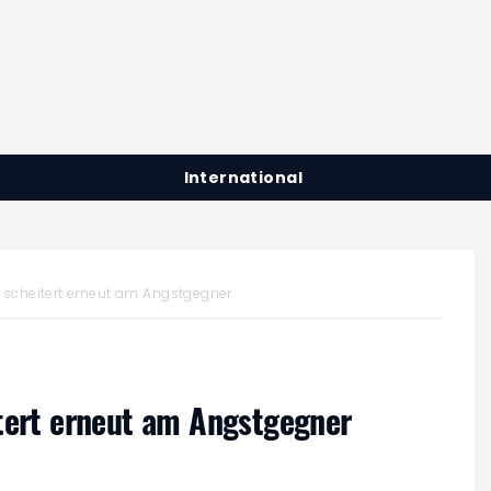
International
 scheitert erneut am Angstgegner
itert erneut am Angstgegner