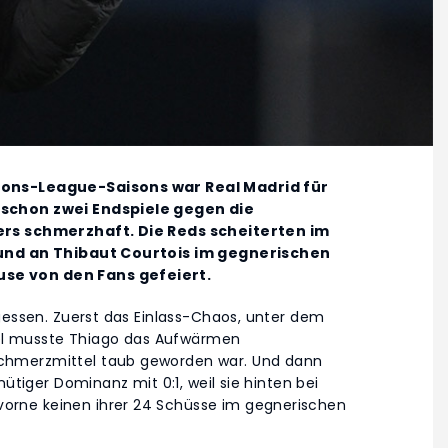
ions-League-Saisons war Real Madrid für
 schon zwei Endspiele gegen die
ers schmerzhaft. Die Reds scheiterten im
 und an Thibaut Courtois im gegnerischen
se von den Fans gefeiert.
gessen. Zuerst das Einlass-Chaos, unter dem
llel musste Thiago das Aufwärmen
chmerzmittel taub geworden war. Und dann
ütiger Dominanz mit 0:1, weil sie hinten bei
rne keinen ihrer 24 Schüsse im gegnerischen