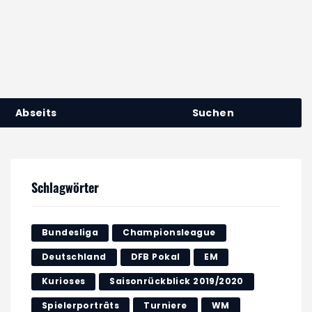
Abseits
Suchen
Schlagwörter
Bundesliga
Championsleague
Deutschland
DFB Pokal
EM
Kurioses
Saisonrückblick 2019/2020
Spielerporträts
Turniere
WM