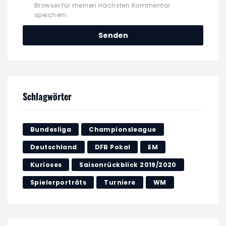
Browser für meinen nächsten Kommentar
speichern.
Schlagwörter
Bundesliga
Championsleague
Deutschland
DFB Pokal
EM
Kurioses
Saisonrückblick 2019/2020
Spielerporträts
Turniere
WM