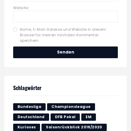
Website
Name, E-Mail-Adresse und Website in diesem
Browser für meinen nächsten Kommentar
speichern.
Schlagwörter
Bundesliga
Championsleague
Deutschland
DFB Pokal
EM
Kurioses
Saisonrückblick 2019/2020