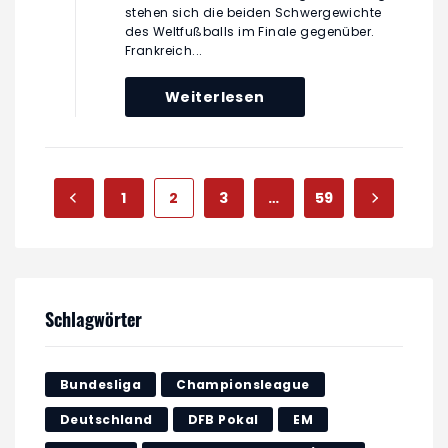
stehen sich die beiden Schwergewichte
des Weltfußballs im Finale gegenüber.
Frankreich...
Weiterlesen
1
2
3
…
59
Schlagwörter
Bundesliga
Championsleague
Deutschland
DFB Pokal
EM