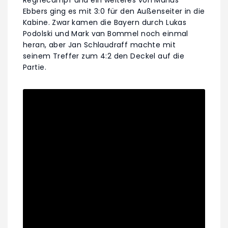
Reghecampf und ein weiteres von Marius
Ebbers ging es mit 3:0 für den Außenseiter in die
Kabine. Zwar kamen die Bayern durch Lukas
Podolski und Mark van Bommel noch einmal
heran, aber Jan Schlaudraff machte mit
seinem Treffer zum 4:2 den Deckel auf die
Partie.