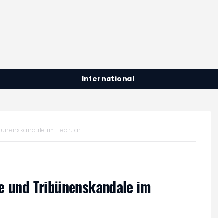
International
ibünenskandale im Februar
te und Tribünenskandale im