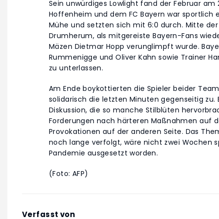
Sein unwürdiges Lowlight fand der Februar am 2
Hoffenheim und dem FC Bayern war sportlich e
Mühe und setzten sich mit 6:0 durch. Mitte der
Drumherum, als mitgereiste Bayern-Fans wiede
Mäzen Dietmar Hopp verunglimpft wurde. Bayer
Rummenigge und Oliver Kahn sowie Trainer Hans
zu unterlassen.
Am Ende boykottierten die Spieler beider Team
solidarisch die letzten Minuten gegenseitig zu. 
Diskussion, die so manche Stilblüten hervorbra
Forderungen nach härteren Maßnahmen auf de
Provokationen auf der anderen Seite. Das The
noch lange verfolgt, wäre nicht zwei Wochen 
Pandemie ausgesetzt worden.
(Foto: AFP)
Verfasst von