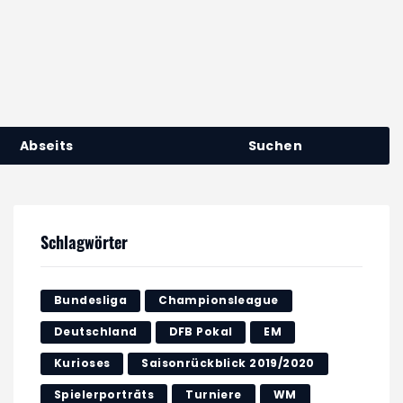
Abseits
Suchen
Schlagwörter
Bundesliga
Championsleague
Deutschland
DFB Pokal
EM
Kurioses
Saisonrückblick 2019/2020
Spielerporträts
Turniere
WM