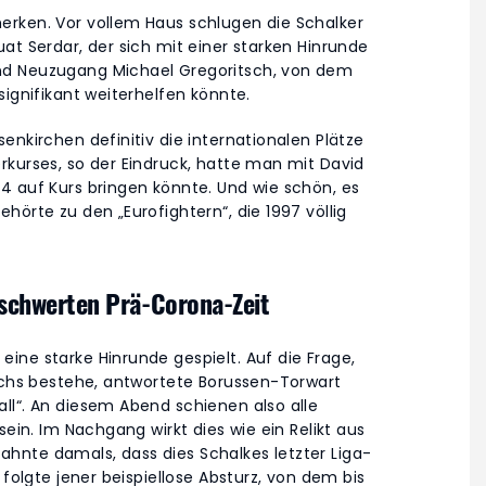
erken. Vor vollem Haus schlugen die Schalker
at Serdar, der sich mit einer starken Hinrunde
nd Neuzugang Michael Gregoritsch, von dem
signifikant weiterhelfen könnte.
enkirchen definitiv die internationalen Plätze
rkurses, so der Eindruck, hatte man mit David
4 auf Kurs bringen könnte. Und wie schön, es
hörte zu den „Eurofightern“, die 1997 völlig
eschwerten Prä-Corona-Zeit
ine starke Hinrunde gespielt. Auf die Frage,
ruchs bestehe, antwortete Borussen-Torwart
ll“. An diesem Abend schienen also alle
sein. Im Nachgang wirkt dies wie ein Relikt aus
hnte damals, dass dies Schalkes letzter Liga-
 folgte jener beispiellose Absturz, von dem bis