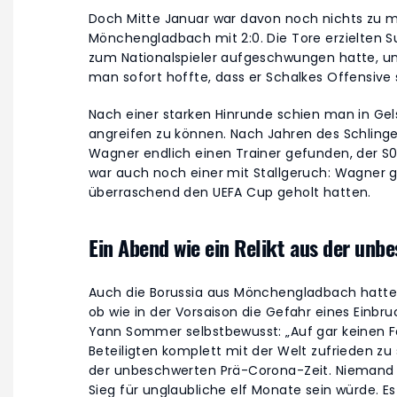
Doch Mitte Januar war davon noch nichts zu m
Mönchengladbach mit 2:0. Die Tore erzielten Su
zum Nationalspieler aufgeschwungen hatte, u
man sofort hoffte, dass er Schalkes Offensive 
Nach einer starken Hinrunde schien man in Gels
angreifen zu können. Nach Jahren des Schlinge
Wagner endlich einen Trainer gefunden, der S0
war auch noch einer mit Stallgeruch: Wagner ge
überraschend den UEFA Cup geholt hatten.
Ein Abend wie ein Relikt aus der unb
Auch die Borussia aus Mönchengladbach hatte e
ob wie in der Vorsaison die Gefahr eines Einb
Yann Sommer selbstbewusst: „Auf gar keinen Fa
Beteiligten komplett mit der Welt zufrieden zu 
der unbeschwerten Prä-Corona-Zeit. Niemand a
Sieg für unglaubliche elf Monate sein würde. Es