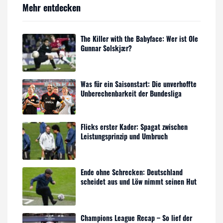
Mehr entdecken
The Killer with the Babyface: Wer ist Ole
Gunnar Solskjær?
Was für ein Saisonstart: Die unverhoffte
Unberechenbarkeit der Bundesliga
Flicks erster Kader: Spagat zwischen
Leistungsprinzip und Umbruch
Ende ohne Schrecken: Deutschland
scheidet aus und Löw nimmt seinen Hut
Champions League Recap – So lief der