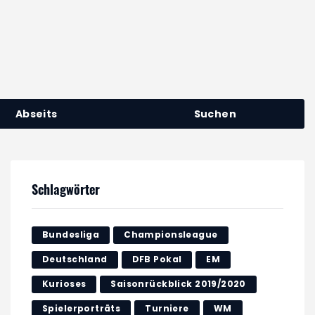
Abseits
Suchen
Schlagwörter
Bundesliga
Championsleague
Deutschland
DFB Pokal
EM
Kurioses
Saisonrückblick 2019/2020
Spielerporträts
Turniere
WM