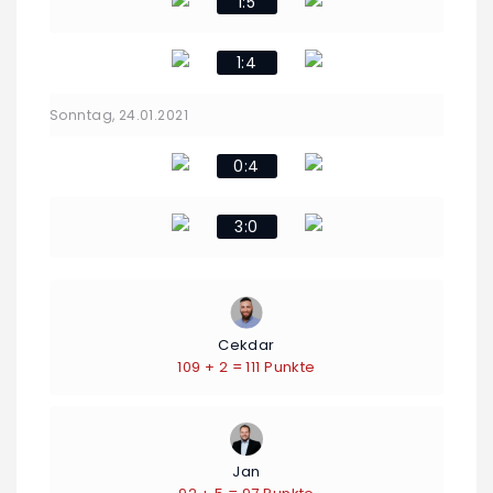
1:5
1:4
Sonntag, 24.01.2021
0:4
3:0
Cekdar
109 + 2 = 111 Punkte
Jan