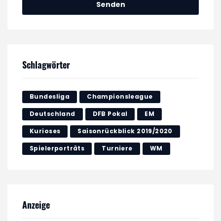
Schlagwörter
Bundesliga
Championsleague
Deutschland
DFB Pokal
EM
Kurioses
Saisonrückblick 2019/2020
Spielerporträts
Turniere
WM
Anzeige