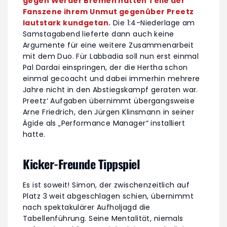
gegen Werder Bremen hatten Teile der
Fanszene ihrem Unmut gegenüber Preetz
lautstark kundgetan.
Die 1:4-Niederlage am
Samstagabend lieferte dann auch keine
Argumente für eine weitere Zusammenarbeit
mit dem Duo. Für Labbadia soll nun erst einmal
Pal Dardai einspringen, der die Hertha schon
einmal gecoacht und dabei immerhin mehrere
Jahre nicht in den Abstiegskampf geraten war.
Preetz‘ Aufgaben übernimmt übergangsweise
Arne Friedrich, den Jürgen Klinsmann in seiner
Ägide als „Performance Manager“ installiert
hatte.
Kicker-Freunde Tippspiel
Es ist soweit! Simon, der zwischenzeitlich auf
Platz 3 weit abgeschlagen schien, übernimmt
nach spektakulärer Aufholjagd die
Tabellenführung. Seine Mentalität, niemals