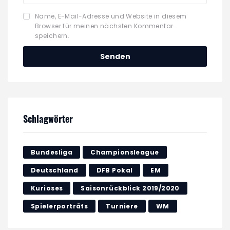
Name, E-Mail-Adresse und Website in diesem
Browser für meinen nächsten Kommentar
speichern.
Schlagwörter
Bundesliga
Championsleague
Deutschland
DFB Pokal
EM
Kurioses
Saisonrückblick 2019/2020
Spielerporträts
Turniere
WM